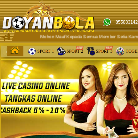
+855883142
Mohon Maaf Kepada Semua Member Setia Kami, Untuk S
‹
SPORT 1
SPORT 2
SPORT 3
TOGE